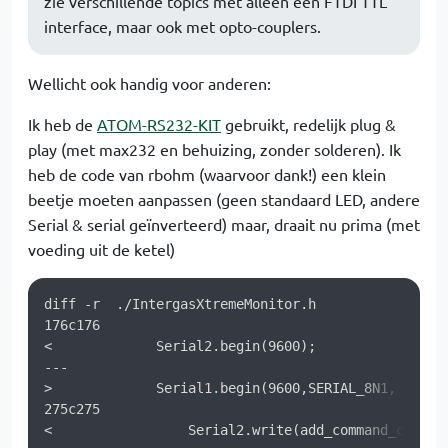
zie verschillende topics met alleen een FTDI TTL
interface, maar ook met opto-couplers.
Wellicht ook handig voor anderen:
Ik heb de
ATOM-RS232-KIT
gebruikt, redelijk plug &
play (met max232 en behuizing, zonder solderen). Ik
heb de code van rbohm (waarvoor dank!) een klein
beetje moeten aanpassen (geen standaard LED, andere
Serial & serial geïnverteerd) maar, draait nu prima (met
voeding uit de ketel)
diff -r  ./IntergasXtremeMonitor.h

176c176

<             Serial2.begin(9600);

---

>             Serial1.begin(9600,SERIAL_8N1, 22, 19
275c275

<                 Serial2.write(add_command_crc(ids