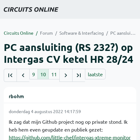
Circuits Online
Forum
Software & Interfacing
PC aansluiting (RS 232?) op Intergas CV ketel HR 28/24
PC aansluiting (RS 232?) op
Intergas CV ketel HR 28/24
9
10
11
laatste
rbohm
donderdag 4 augustus 2022 14:17:59
Ik zag dat mijn Github project nog op private stond. Ik
heb hem even geupdate en publiek gezet:
https://github.com/little-chef/intergas-xtreme-monitor