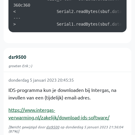
360c360

<                 Serial2.readBytes(sbuf.data(), le
---

dsr9500
groeten Erik ;-)
donderdag 5 januari 2023 20:45:35
IDS-programma kun je downloaden bij Intergas, na
invullen van een (tijdelijk) email-adres.
https://www.intergas-
verwarming.nl/zakelijk/download-ids-software/
[Bericht gewijzigd door
dsr9500
op
donderdag 5 januari 2023 21:36:04
(87%)]