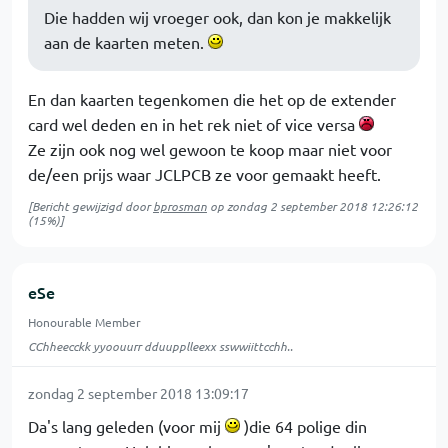
Die hadden wij vroeger ook, dan kon je makkelijk
aan de kaarten meten.
En dan kaarten tegenkomen die het op de extender
card wel deden en in het rek niet of vice versa
Ze zijn ook nog wel gewoon te koop maar niet voor
de/een prijs waar JCLPCB ze voor gemaakt heeft.
[Bericht gewijzigd door
bprosman
op
zondag 2 september 2018 12:26:12
(15%)]
eSe
Honourable Member
CChheecckk yyoouurr dduupplleexx sswwiittcchh..
zondag 2 september 2018 13:09:17
Da's lang geleden (voor mij
)die 64 polige din