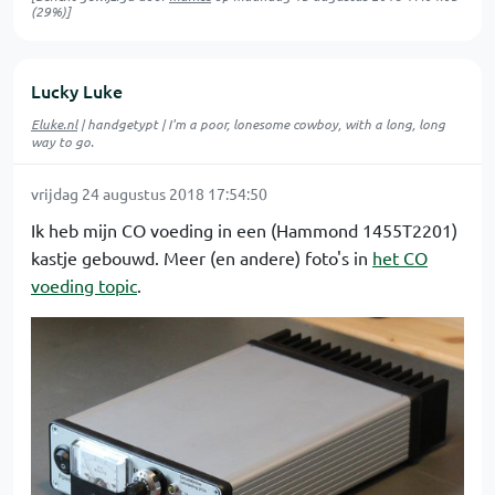
(29%)]
Lucky Luke
Eluke.nl
| handgetypt | I'm a poor, lonesome cowboy, with a long, long
way to go.
vrijdag 24 augustus 2018 17:54:50
Ik heb mijn CO voeding in een (Hammond 1455T2201)
kastje gebouwd. Meer (en andere) foto's in
het CO
voeding topic
.